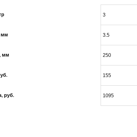
тр
3
 мм
3.5
, мм
250
уб.
155
, руб.
1095